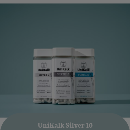
undgår sollys
UniKalk Silver 10