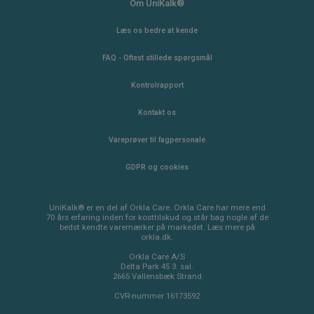
Om UniKalk®
Læs os bedre at kende
FAQ - Oftest stillede spørgsmål
Kontrolrapport
Kontakt os
Vareprøver til fagpersonale
GDPR og cookies
UniKalk® er en del af Orkla Care. Orkla Care har mere end
70 års erfaring inden for kosttilskud og står bag nogle af de
bedst kendte varemærker på markedet. Læs mere på
orkla.dk.
Orkla Care A/S
Delta Park 45 3. sal.
2665 Vallensbæk Strand
CVR-nummer 16173592