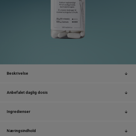
Beskrivelse
UniKalk Silver 10, Kalk 400 mg og D-vitamin 10 µg
Anbefalet daglig dosis
Ingredienser
Børn og voksne med mørk hud
Børn og voksne som bærer en tildækkende påklædning
om sommeren
Næringsindhold
Personer, som ikke kommer udendørs til daglig, eller som