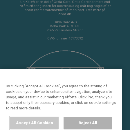
UniKalk® er en del af Orkla Care. Orkla Care har mere end
70 års erfaring inden for kosttilskud og står bag nogle af de
bedst kendte varemærker på markedet. Læs mere på
orkla.dk.
Orkla Care A/S
Delta Park 45 3. sal.
2665 Vallensbæk Strand
CVR-nummer 16173592
By clicking “Accept All Cookies”, you agree to the storing of
cookies on your device to enhance site navigation, analyze site
usage, and assist in our marketing efforts. Click ‘No, thank you’
to accept only the necessary cookies, or click on cookie settings
to read more details.
Accept All Cookies
Reject All