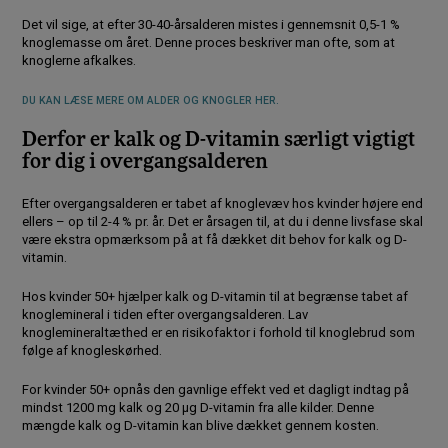
Det vil sige, at efter 30-40-årsalderen mistes i gennemsnit 0,5-1 %
knoglemasse om året. Denne proces beskriver man ofte, som at
knoglerne afkalkes.
DU KAN LÆSE MERE OM ALDER OG KNOGLER HER.
Derfor er kalk og D-vitamin særligt vigtigt
for dig i overgangsalderen
Efter overgangsalderen er tabet af knoglevæv hos kvinder højere end
ellers – op til 2-4 % pr. år. Det er årsagen til, at du i denne livsfase skal
være ekstra opmærksom på at få dækket dit behov for kalk og D-
vitamin.
Hos kvinder 50+ hjælper kalk og D-vitamin til at begrænse tabet af
knoglemineral i tiden efter overgangsalderen. Lav
knoglemineraltæthed er en risikofaktor i forhold til knoglebrud som
følge af knogleskørhed.
For kvinder 50+ opnås den gavnlige effekt ved et dagligt indtag på
mindst 1200 mg kalk og 20 µg D-vitamin fra alle kilder. Denne
mængde kalk og D-vitamin kan blive dækket gennem kosten.