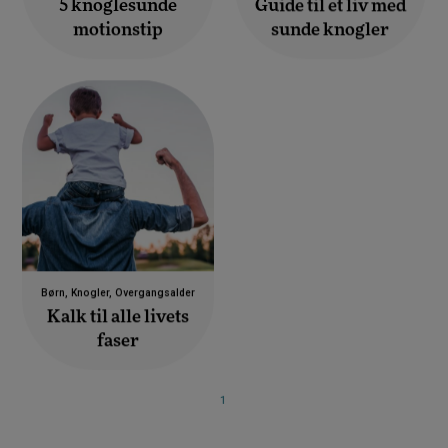
5 knoglesunde
Guide til et liv med
motionstip
sunde knogler
Børn, Knogler, Overgangsalder
Kalk til alle livets
faser
1