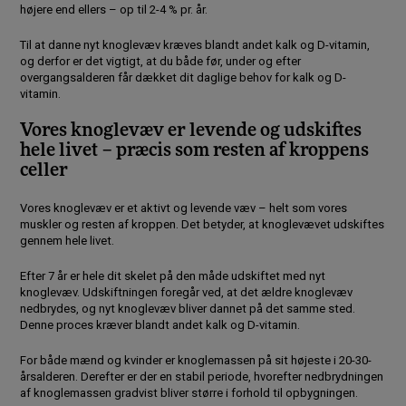
højere end ellers – op til 2-4 % pr. år.
Til at danne nyt knoglevæv kræves blandt andet kalk og D-vitamin,
og derfor er det vigtigt, at du både før, under og efter
overgangsalderen får dækket dit daglige behov for kalk og D-
vitamin.
Vores knoglevæv er levende og udskiftes
hele livet – præcis som resten af kroppens
celler
Vores knoglevæv er et aktivt og levende væv – helt som vores
muskler og resten af kroppen. Det betyder, at knoglevævet udskiftes
gennem hele livet.
Efter 7 år er hele dit skelet på den måde udskiftet med nyt
knoglevæv. Udskiftningen foregår ved, at det ældre knoglevæv
nedbrydes, og nyt knoglevæv bliver dannet på det samme sted.
Denne proces kræver blandt andet kalk og D-vitamin.
For både mænd og kvinder er knoglemassen på sit højeste i 20-30-
årsalderen. Derefter er der en stabil periode, hvorefter nedbrydningen
af knoglemassen gradvist bliver større i forhold til opbygningen.