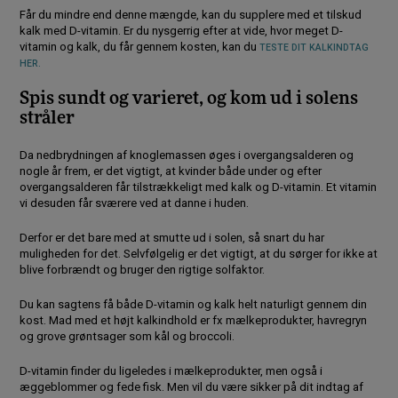
Får du mindre end denne mængde, kan du supplere med et tilskud
kalk med D-vitamin. Er du nysgerrig efter at vide, hvor meget D-
vitamin og kalk, du får gennem kosten, kan du
TESTE DIT KALKINDTAG
HER.
Spis sundt og varieret, og kom ud i solens
stråler
Da nedbrydningen af knoglemassen øges i overgangsalderen og
nogle år frem, er det vigtigt, at kvinder både under og efter
overgangsalderen får tilstrækkeligt med kalk og D-vitamin. Et vitamin
vi desuden får sværere ved at danne i huden.
Derfor er det bare med at smutte ud i solen, så snart du har
muligheden for det. Selvfølgelig er det vigtigt, at du sørger for ikke at
blive forbrændt og bruger den rigtige solfaktor.
Du kan sagtens få både D-vitamin og kalk helt naturligt gennem din
kost. Mad med et højt kalkindhold er fx mælkeprodukter, havregryn
og grove grøntsager som kål og broccoli.
D-vitamin finder du ligeledes i mælkeprodukter, men også i
æggeblommer og fede fisk. Men vil du være sikker på dit indtag af