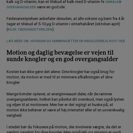
kalk og D-vitamin, kan et tilskud af kalk med D-vitamin fx
UNIKALK®
være en god ide.
OVERGANGSALDER
Fødevarestyrelsen anbefaler desuden, at alle voksne og børn fra 4 år
tager et tilskud af 5-10 µg D-vitamin i vinterhalvåret (oktober-april)
(
).
KILDE: FØDEVARESTYRELSEN
LÆS MERE OM, HVORDAN DU SAMMENSÆTTER EN KNOGLEVENLIG KOST HER.
Motion og daglig bevægelse er vejen til
sunde knogler og en god overgangsalder
Kosten kan ikke gøre det alene. Dine knogler har også brug for
motion, da motion er med til at minimere afkalkningen af dine
knogler.
Mange kvinder oplever, at energiniveauet daler, når de rammer
overgangsalderen, hvilket kan påvirke dit overskud, men også lysten
og viljen til at motionere. Men her er det vigtigt at huske på, at
motion ikke behøver at være af høj intensitet eller af en uoverskuelig
varighed.
I stedet bør du fokusere på motion, der involverer vægte, da det er
særligt gavnligt for dine knogler. Men også løb og sjipning er godt