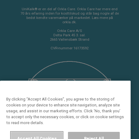
UniKalk® er en del af Orkla Care. Orkla Care har mere end
70 års erfaring inden for kosttilskud og står bag nogle af de
bedst kendte varemærker på markedet. Læs mere på
orkla.dk.
Orkla Care A/S
Delta Park 45 3. sal.
2665 Vallensbæk Strand
CVR-nummer 16173592
By clicking “Accept All Cookies”, you agree to the storing of
cookies on your device to enhance site navigation, analyze site
usage, and assist in our marketing efforts. Click ‘No, thank you’
to accept only the necessary cookies, or click on cookie settings
to read more details.
Accept All Cookies
Reject All